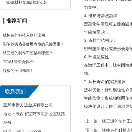
钛镍材料氯碱现场安装
力集中‌。
4. ‌维护与清洗频率‌
推荐新闻
定期化学清洗可去除顽固水
年缩短至5年‌。
钛棒在外科植入物的应用！
5. ‌密封与结构设计‌
影响钛换热器使用寿命的关键因素！
密封垫圈老化或变形会导致
钛三通的制作工艺都有哪些？
6. ‌环境适应性‌
TC4钛管综合解析！
在海洋工程中，钛材耐海水
镍板的应用领域！
蚀。
7. 延长寿命的实践建议
选材优化‌：针对腐蚀性介
联系我们
智能监测‌：集成物联网传
宝鸡市聚力达金属有限公司
模块化设计‌：便于局部更
地址：陕西省宝鸡市高新区宝钛路
上一篇：
钛三通的制作工
28号
下一篇：
钛棒在外科植入
电话：0917- 3556656