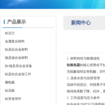
产品展示
新闻中心
钛法兰
金属复合材料
钛及钛合金材料
镍及镍合金材料
1. ‌材料特性与耐腐蚀性‌
钛换热器
的核心优势在于
钛/镍及其合金设备
无机酸或特定有机酸，仍
钛及钛合金加工件
2. ‌流体水质与杂质管理‌
捆电极
流体中的泥沙、钙镁离子
钛花板
致传热系数下降‌。此外，
3. ‌工作温度与压力条件‌
钛管道管件
钛合金在250℃以下强度