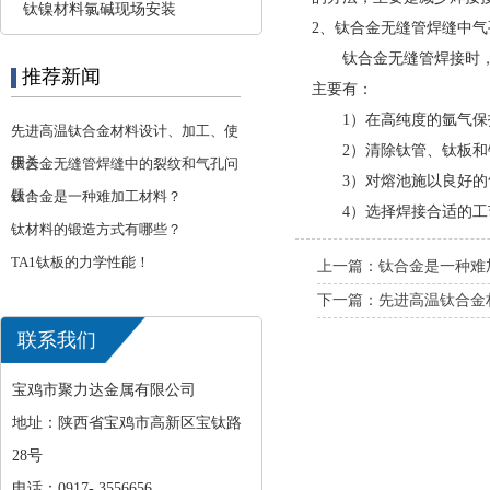
钛镍材料氯碱现场安装
2、钛合金无缝管焊缝中气
钛合金无缝管焊接时，气
推荐新闻
主要有：
1）在高纯度的氩气保护下
先进高温钛合金材料设计、加工、使
2）清除钛管、钛板和钛
用关
钛合金无缝管焊缝中的裂纹和气孔问
3）对熔池施以良好的气
题！
钛合金是一种难加工材料？
4）选择焊接合适的工艺
钛材料的锻造方式有哪些？
TA1钛板的力学性能！
上一篇：
钛合金是一种难
下一篇：
先进高温钛合金
联系我们
宝鸡市聚力达金属有限公司
地址：陕西省宝鸡市高新区宝钛路
28号
电话：0917- 3556656