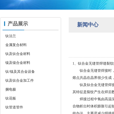
产品展示
新闻中心
钛法兰
金属复合材料
钛及钛合金材料
镍及镍合金材料
1、钛合金无缝管焊缝裂纹
钛合金无缝管
焊接时
钛/镍及其合金设备
熔点共晶在晶界很少生成
钛及钛合金加工件
钛及钛合金无缝管焊接时
捆电极
其特征是裂纹产生在焊后
钛花板
焊接过程中氢由高温深池
合物析出时体积膨胀引起
钛管道管件
的办法，主要是减少焊接